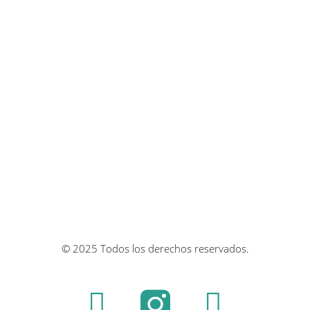
© 2025 Todos los derechos reservados.
F
Y