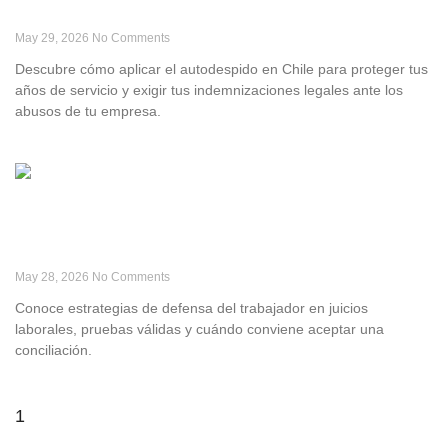
Indirecto en Chile
May 29, 2026
No Comments
Descubre cómo aplicar el autodespido en Chile para proteger tus
años de servicio y exigir tus indemnizaciones legales ante los
abusos de tu empresa.
Leer Más »
Defensa del trabajador: Estrategias en el juicio
laboral
May 28, 2026
No Comments
Conoce estrategias de defensa del trabajador en juicios
laborales, pruebas válidas y cuándo conviene aceptar una
conciliación.
Leer Más »
1
2
3
4
5