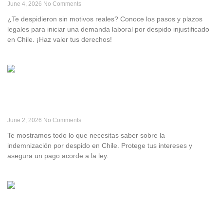
June 4, 2026
No Comments
¿Te despidieron sin motivos reales? Conoce los pasos y plazos
legales para iniciar una demanda laboral por despido injustificado
en Chile. ¡Haz valer tus derechos!
Leer Más »
Cómo calcular la Indemnización por Despido en
Chile
June 2, 2026
No Comments
Te mostramos todo lo que necesitas saber sobre la
indemnización por despido en Chile. Protege tus intereses y
asegura un pago acorde a la ley.
Leer Más »
Guía Completa sobre el Autodespido o Despido