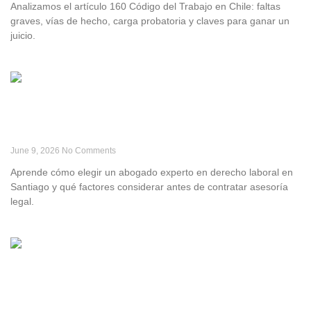
Analizamos el artículo 160 Código del Trabajo en Chile: faltas
graves, vías de hecho, carga probatoria y claves para ganar un
juicio.
Leer Más »
Abogado Experto en Derecho Laboral: Guía de
Contratación
June 9, 2026
No Comments
Aprende cómo elegir un abogado experto en derecho laboral en
Santiago y qué factores considerar antes de contratar asesoría
legal.
Leer Más »
Cómo presentar una demanda por despido
injustificado