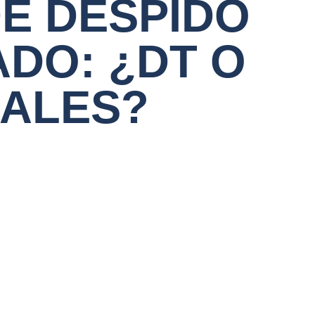
E DESPIDO
ADO: ¿DT O
NALES?