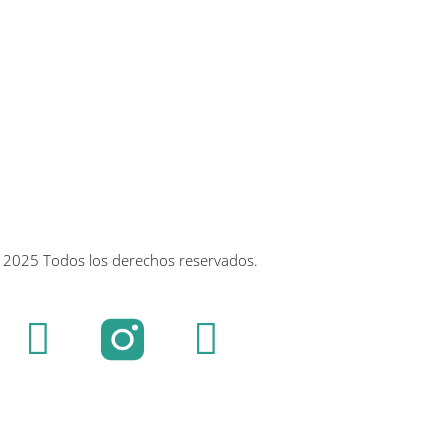
 2025 Todos los derechos reservados.
F
Y
a
o
c
u