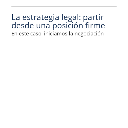
La estrategia legal: partir
desde una posición firme
En este caso, iniciamos la negociación
proponiendo un acuerdo de $8.000.000
líquidos
, que incluía los años de servicio y
el mes de aviso, y
dejaba fuera
expresamente
las indemnizaciones por
nulidad del despido y el recargo legal.
Sabíamos que ese monto podía parecer
alto para la contraparte, pero en la práctica
es una estrategia para dejar espacio para
negociar sin bajar del mínimo justo.