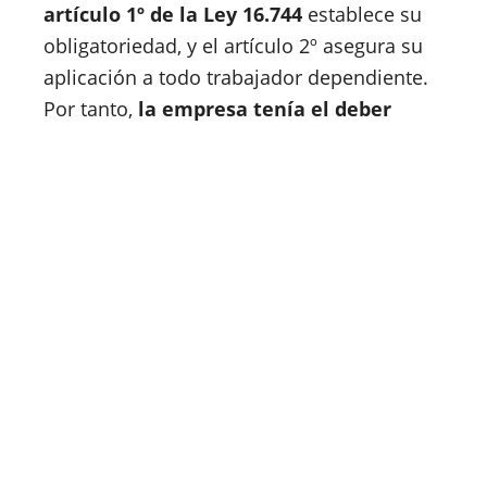
artículo 1º de la Ley 16.744
establece su
obligatoriedad, y el artículo 2º asegura su
aplicación a todo trabajador dependiente.
Por tanto,
la empresa tenía el deber
legal de protegerlo adecuadamente
desde el inicio
.
¿Y la seguridad de los
pasajeros?
Hay un punto no menor: el espacio de
conducción no está diseñado para
transportar animales, incluso si son
entrenados. En ese sentido, es razonable
discutir si la presencia del
noble compañero
representaba un riesgo para la seguridad