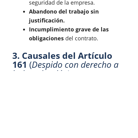
seguridad de la empresa.
Abandono del trabajo sin
justificación.
Incumplimiento grave de las
obligaciones
del contrato.
3. Causales del Artículo
161
(
Despido con derecho a
indemnización
)
Necesidades de la empresa,
establecimiento
o servicio
, como
reducción de costos,
reestructuración o cambios
tecnológicos.
Desahucio del contrato
, cuando se
trata de un trabajador de confianza o